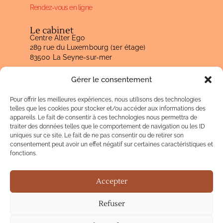
Rendez-vous en ligne
Le cabinet
Centre Alter Ego
289 rue du Luxembourg (1er étage)
83500 La Seyne-sur-mer
Lundi : fermé
Gérer le consentement
Mardi : fermé
Mercredi : fermé
Pour offrir les meilleures expériences, nous utilisons des technologies
Jeudi : 8h30-20h00
telles que les cookies pour stocker et/ou accéder aux informations des
Vendredi : 8h30-20h00
appareils. Le fait de consentir à ces technologies nous permettra de
traiter des données telles que le comportement de navigation ou les ID
uniques sur ce site. Le fait de ne pas consentir ou de retirer son
consentement peut avoir un effet négatif sur certaines caractéristiques et
Contactez-moi
fonctions.
Mentions légales & politique de confidentialité
Accepter
Refuser
© 2026 Joan Rosiaux MTC